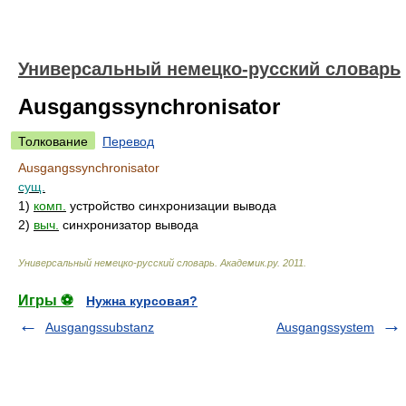
Универсальный немецко-русский словарь
Ausgangssynchronisator
Толкование
Перевод
Ausgangssynchronisator
сущ.
1)
комп.
устройство синхронизации вывода
2)
выч.
синхронизатор вывода
Универсальный немецко-русский словарь
.
Академик.ру
.
2011
.
Игры ⚽
Нужна курсовая?
Ausgangssubstanz
Ausgangssystem